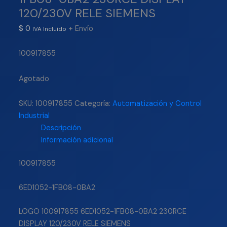
120/230V RELE SIEMENS
$
0
+ Envío
IVA Incluido
100917855
Agotado
SKU:
100917855
Categoría:
Automatización y Control
Industrial
Descripción
Información adicional
100917855
6ED1052-1FB08-0BA2
LOGO 100917855 6ED1052-1FB08-0BA2 230RCE
DISPLAY 120/230V RELE SIEMENS