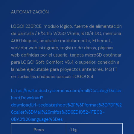
AUTOMATIZACIÓN
LOGO! 230RCE, módulo lógico, fuente de alimentación
de pantalla / E/S: 115 V/230 V/relé, 8 DI/4 DO, memoria
400 bloques, ampliable modularmente, Ethernet,
servidor web integrado, registro de datos, páginas
web definidas por el usuario, tarjeta microSD estándar
para LOGO! Soft Comfort V8.4 o superior, conexión a
la nube ejecutable para proyectos anteriores, MQTT
en todas las unidades básicas LOGO! 8.4
https://mall.industry.siemens.com/mall/Catalog/Datas
heetDownload?
downloadUrl=teddatasheet%2F%3Fformat%3DPDF%2
6caller%3DMall%26mlfbs%3D6ED1052-1FB08-
0BA2%26language%3Des
Peso
1 kg