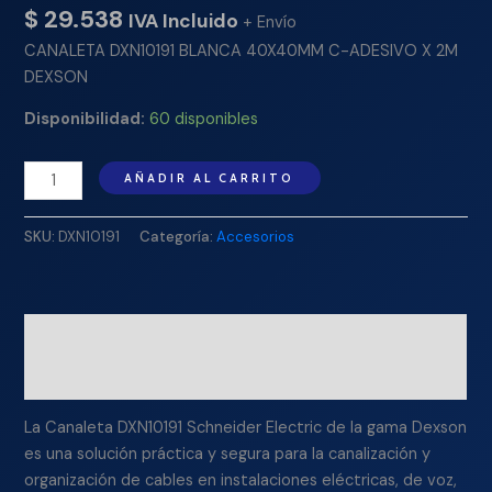
$
29.538
IVA Incluido
+ Envío
CANALETA DXN10191 BLANCA 40X40MM C-ADESIVO X 2M
DEXSON
Disponibilidad:
60 disponibles
AÑADIR AL CARRITO
SKU:
DXN10191
Categoría:
Accesorios
Descripción
Información adicional
La Canaleta DXN10191 Schneider Electric de la gama Dexson
es una solución práctica y segura para la canalización y
organización de cables en instalaciones eléctricas, de voz,