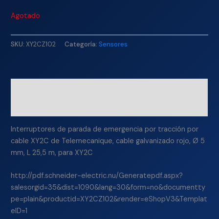
Agotado
SKU:
XY2CZ102
Categoría:
Sensores
Descripción
Información adicional
Interruptores de parada de emergencia por tracción por
cable XY2C de Telemecanique, cable galvanizado rojo, Ø 5
mm, L 25,5 m, para XY2C
http://pdf.schneider-electric.nu/Generatepdf.aspx?
salesorgid=35&dist=1090&lang=30&form=no&documentty
pe=plain&productid=XY2CZ102&render=eShopV3&Templat
eID=1