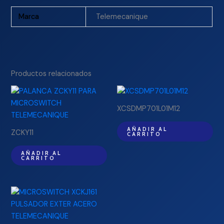
Marca
Telemecanique
Productos relacionados
XCSDMP701L01M12
AÑADIR AL
ZCKY11
CARRITO
AÑADIR AL
CARRITO