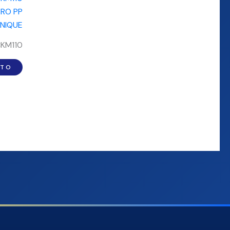
KM110
ITO