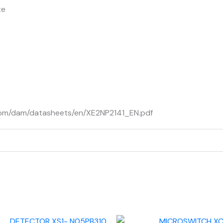
te
com/dam/datasheets/en/XE2NP2141_EN.pdf