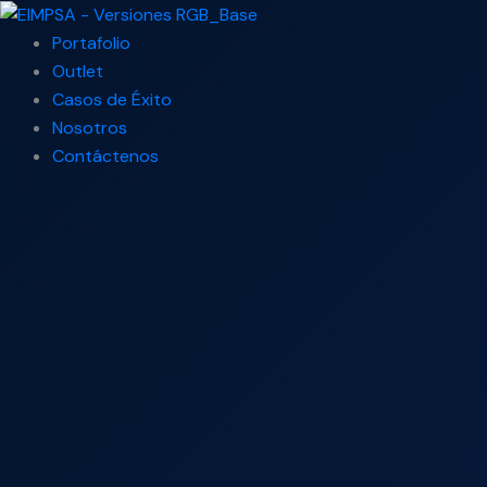
Ir
Search
al
...
Portafolio
contenido
Outlet
Casos de Éxito
Nosotros
Contáctenos