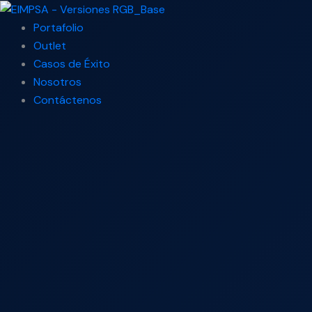
Ir
Search
al
...
Portafolio
contenido
Outlet
Casos de Éxito
Nosotros
Contáctenos