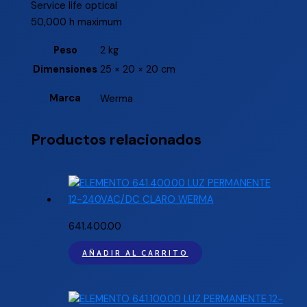
Service life optical
50,000 h maximum
Peso
2 kg
Dimensiones
25 × 20 × 20 cm
Marca
Werma
Productos relacionados
641.400.00
AÑADIR AL CARRITO