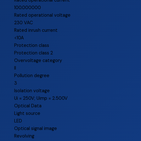
Rated operational current
100.000000
Rated operational voltage
230 VAC
Rated inrush current
<10A
Protection class
Protection class 2
Overvoltage category
II
Pollution degree
3
Isolation voltage
Ui = 250V; Uimp = 2.500V
Optical Data
Light source
LED
Optical signal image
Revolving