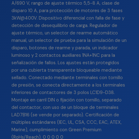
A/690 V, rango de ajuste térmico 5,5-8 A, clase de
disparo 10 A, para protección de motores de 3 fases
3kW@400V. Dispositivo diferencial con falla de fase y
detección de desequilibrio de carga. Regulador de
ajuste térmico, un selector de rearme automático
manual, un selector de prueba para la simulación de un
disparo, botones de rearme y parada, un indicador
luminoso y 2 contactos auxiliares 1NA+1NC para la
señalización de fallos. Los ajustes están protegidos
por una cubierta transparente bloqueable mediante
sellado. Conectado mediante terminales con tornillo
de presión, se conecta directamente a los terminales
inferiores de contactores de 3 polos LC1D9-D38.
Montaje en carril DIN o fijación con tornillo, separado
del contactor, con uso de un bloque de terminales
LAD7B16 (se vende por separado). Certificación de
múltiples estándares (IEC, UL, CSA, CCC, EAC, ATEX,
Marine), cumplimiento con Green Premium
(RoHs/Reach). 0 0 0 0 0