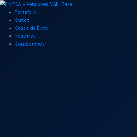
Ir
Search
al
...
Portafolio
contenido
Outlet
Casos de Éxito
Nosotros
Contáctenos