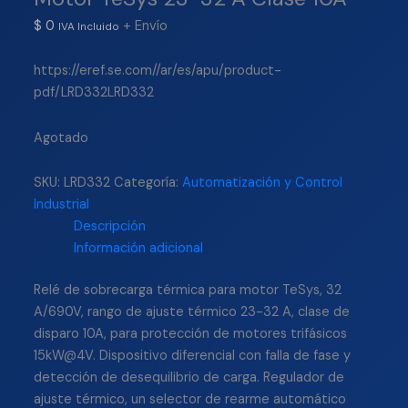
$
0
+ Envío
IVA Incluido
https://eref.se.com//ar/es/apu/product-
pdf/LRD332LRD332
Agotado
SKU:
LRD332
Categoría:
Automatización y Control
Industrial
Descripción
Información adicional
Relé de sobrecarga térmica para motor TeSys, 32
A/690V, rango de ajuste térmico 23-32 A, clase de
disparo 10A, para protección de motores trifásicos
15kW@4V. Dispositivo diferencial con falla de fase y
detección de desequilibrio de carga. Regulador de
ajuste térmico, un selector de rearme automático