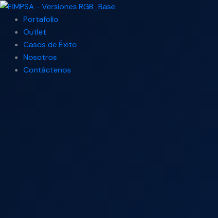
Ir
Search
al
...
Portafolio
contenido
Outlet
Casos de Éxito
Nosotros
Contáctenos