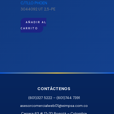
3044092 UT 2,5-PE
AÑADIR AL
CARRITO
CONTÁCTENOS
(601)327 5222 – (601)744 7391
asesorcomercialweb01@eimpsa.com.co
Carrera 63 # 17-70 Bogotá – Colombia