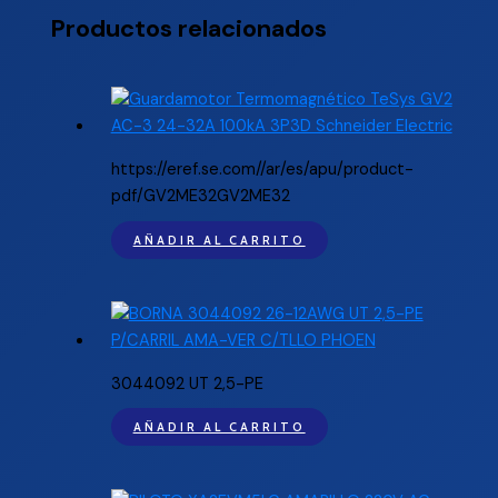
Productos relacionados
https://eref.se.com//ar/es/apu/product-
pdf/GV2ME32GV2ME32
AÑADIR AL CARRITO
3044092 UT 2,5-PE
AÑADIR AL CARRITO