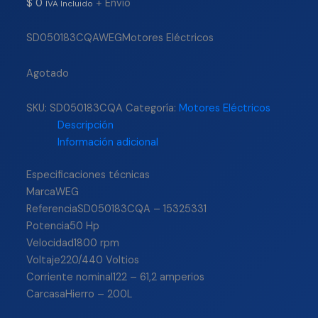
$
0
+ Envío
IVA Incluido
SD050183CQAWEGMotores Eléctricos
Agotado
SKU:
SD050183CQA
Categoría:
Motores Eléctricos
Descripción
Información adicional
Especificaciones técnicas
MarcaWEG
ReferenciaSD050183CQA – 15325331
Potencia50 Hp
Velocidad1800 rpm
Voltaje220/440 Voltios
Corriente nominal122 – 61,2 amperios
CarcasaHierro – 200L