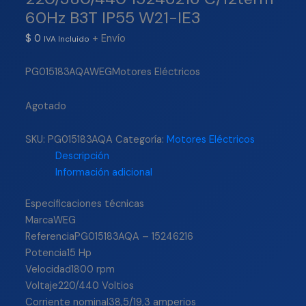
60Hz B3T IP55 W21-IE3
$
0
+ Envío
IVA Incluido
PG015183AQAWEGMotores Eléctricos
Agotado
SKU:
PG015183AQA
Categoría:
Motores Eléctricos
Descripción
Información adicional
Especificaciones técnicas
MarcaWEG
ReferenciaPG015183AQA – 15246216
Potencia15 Hp
Velocidad1800 rpm
Voltaje220/440 Voltios
Corriente nominal38,5/19,3 amperios