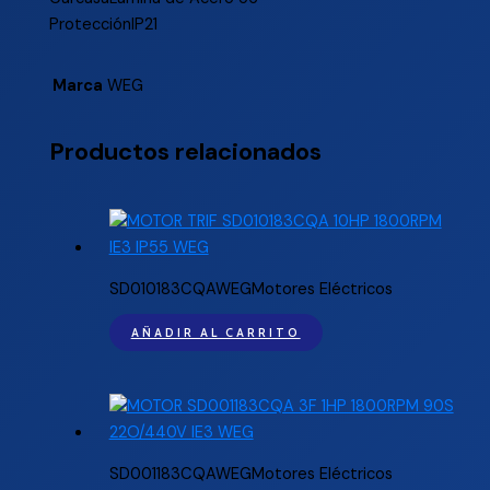
ProtecciónIP21
Marca
WEG
Productos relacionados
SD010183CQAWEGMotores Eléctricos
AÑADIR AL CARRITO
SD001183CQAWEGMotores Eléctricos