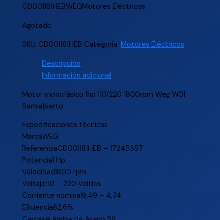
CD001181HEBWEGMotores Eléctricos
Agotado
SKU:
CD001181HEB
Categoría:
Motores Eléctricos
Descripción
Información adicional
Motor monofásico 1hp 110/220 1800rpm Weg W01
Semiabierto
Especificaciones técnicas
MarcaWEG
ReferenciaCD001181HEB – 17245357
Potencia1 Hp
Velocidad1800 rpm
Voltaje110 – 220 Voltios
Corriente nominal9,49 – 4,74
Eficiencia82,6%
CarcasaLámina de Acero 56