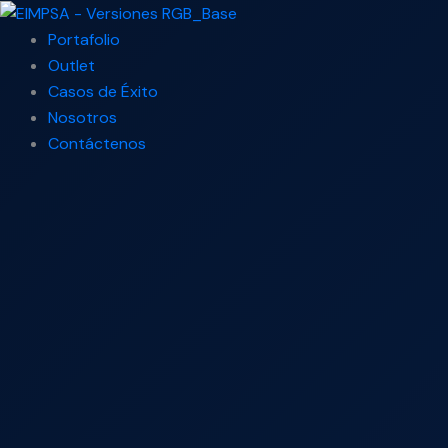
Ir
Search
Luz
al
...
Piloto
Portafolio
contenido
Harmony
Outlet
Xa2
Casos de Éxito
22
Nosotros
Mm
Contáctenos
230
V
Ac
Led
Rojo
cantidad