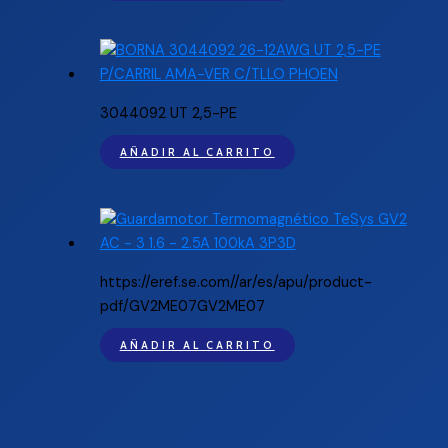
3044092 UT 2,5-PE
AÑADIR AL CARRITO
https://eref.se.com//ar/es/apu/product-
pdf/GV2ME07GV2ME07
AÑADIR AL CARRITO