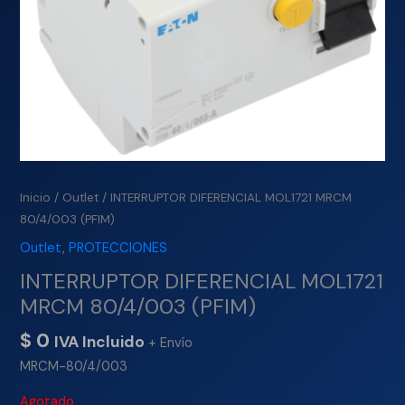
Inicio
/
Outlet
/ INTERRUPTOR DIFERENCIAL MOL1721 MRCM
80/4/003 (PFIM)
Outlet
,
PROTECCIONES
INTERRUPTOR DIFERENCIAL MOL1721
MRCM 80/4/003 (PFIM)
$
0
IVA Incluido
+ Envío
MRCM-80/4/003
Agotado