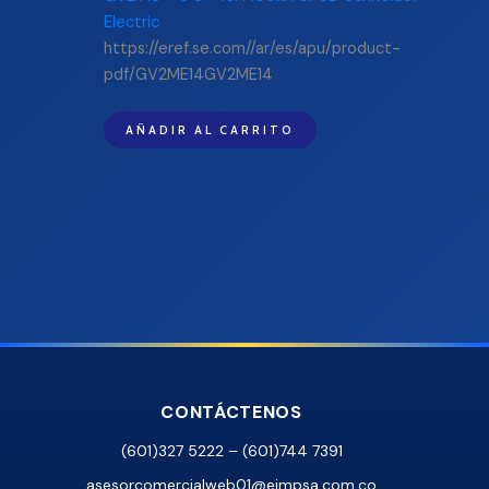
https://eref.se.com//ar/es/apu/product-
pdf/GV2ME14GV2ME14
AÑADIR AL CARRITO
CONTÁCTENOS
(601)327 5222 – (601)744 7391
asesorcomercialweb01@eimpsa.com.co