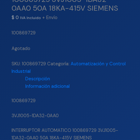
0AA0 50A 18KA-415V SIEMENS
$
0
+ Envío
IVA Incluido
100869729
Agotado
SKU:
100869729
Categoría:
Automatización y Control
Industrial
Descripción
Información adicional
100869729
3VJ1005-1DA32-0AA0
INTERRUPTOR AUTOMATICO 100869729 3VJ1005-
1DA32-0AA0 50A 18KA-415V SIEMENS