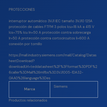
PROTECCIONES
interruptor automático 3VJ1 IEC tamaño 3VJ10 125A
protección de cables FTFM 3 polos Icu=18 kA a 415 V
Ics=75% Icu In=50 A protección contra sobrecarga
Ir=50 A protección contra cortocircuitos Ii=600 A
conexión por tornillo
https://mall.industry.siemens.com/mall/Catalog/Datas
heetDownload?
downloadUrl=teddatasheet%2F%3Fformat%3DPDF%2
6caller%3DMall%26mlfbs%3D3VJ1005-1DA32-
0AA0%26language%3Des
Siemens
Marca
Productos relacionados