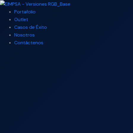
Ir
Search
al
...
Portafolio
contenido
Outlet
Casos de Éxito
Nosotros
Contáctenos