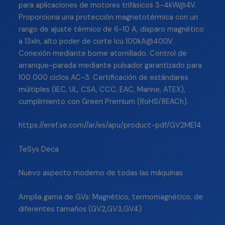
para aplicaciones de motores trifásicos 3-4kW@4V.
Proporciona una protección magnetotérmica con un
rango de ajuste térmico de 6-10 A, disparo magnético
a 13xIn, alto poder de corte Icu 100kA@400V.
Conexión mediante borne atornillado. Control de
arranque-parada mediante pulsador garantizado para
100 000 ciclos AC-3. Certificación de estándares
múltiples (IEC, UL, CSA, CCC, EAC, Marine, ATEX),
cumplimiento con Green Premium (RoHS/REACh).
https://eref.se.com//ar/es/apu/product-pdf/GV2ME14
TeSys Deca
Nuevo aspecto moderno de todas las máquinas
Amplia gama de GVs: Magnético, termomagnético, de
diferentes tamaños (GV2,GV3,GV4)