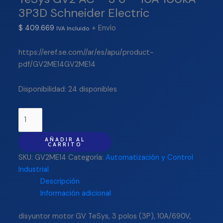
3P3D Schneider Electric
$
409.669
+ Envío
IVA Incluido
https://eref.se.com//ar/es/apu/product-
pdf/GV2ME14GV2ME14
Disponibilidad:
24 disponibles
AÑADIR AL
CARRITO
SKU:
GV2ME14
Categoría:
Automatización y Control
Industrial
Descripción
Información adicional
disyuntor motor GV TeSys, 3 polos (3P), 10A/690V,