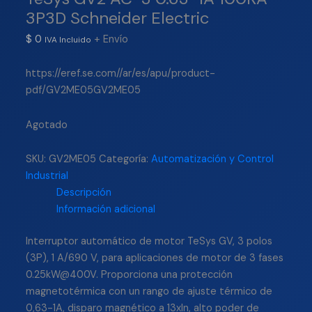
3P3D Schneider Electric
$
0
+ Envío
IVA Incluido
https://eref.se.com//ar/es/apu/product-
pdf/GV2ME05GV2ME05
Agotado
SKU:
GV2ME05
Categoría:
Automatización y Control
Industrial
Descripción
Información adicional
Interruptor automático de motor TeSys GV, 3 polos
(3P), 1 A/690 V, para aplicaciones de motor de 3 fases
0.25kW@400V. Proporciona una protección
magnetotérmica con un rango de ajuste térmico de
0,63-1A, disparo magnético a 13xIn, alto poder de