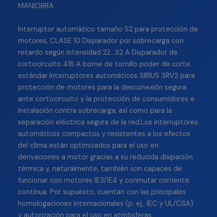
MANIOBRA
Interruptor automático tamaño S2 para protección de
motores, CLASE 10 Disparador por sobrecarga con
retardo según intensidad 22…32 A Disparador de
cortocircuito 416 A borne de tornillo poder de corte
estándar Interruptores automáticos SIRIUS 3RV2 para
protección de motores para la desconexión segura
ante cortocircuito y la protección de consumidores e
instalación contra sobrecarga, así como para la
separación eléctrica segura de la red.Los interruptores
automáticos compactos y resistentes a los efectos
del clima están optimizados para el uso en
derivaciones a motor gracias a su reducida disipación
térmica y, naturalmente, también son capaces de
funcionar con motores IE3/IE4 y conmutar corriente
continua. Por supuesto, cuentan con las principales
homologaciones internacionales (p. ej., IEC y UL/CSA)
y autorización para el uso en atmósferas