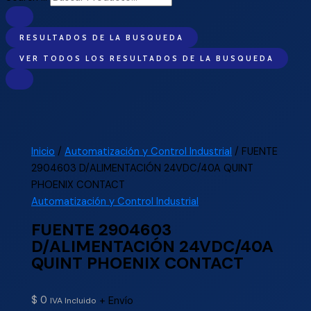
RESULTADOS DE LA BUSQUEDA
VER TODOS LOS RESULTADOS DE LA BUSQUEDA
Inicio
/
Automatización y Control Industrial
/ FUENTE
2904603 D/ALIMENTACIÓN 24VDC/40A QUINT
PHOENIX CONTACT
Automatización y Control Industrial
FUENTE 2904603
D/ALIMENTACIÓN 24VDC/40A
QUINT PHOENIX CONTACT
$
0
+ Envío
IVA Incluido