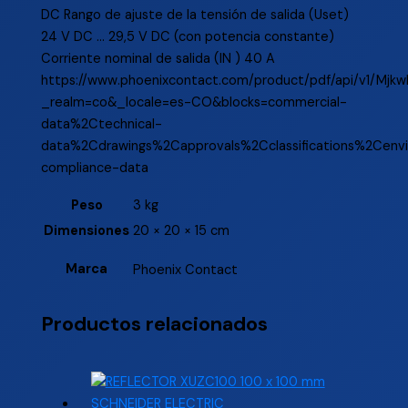
DC Rango de ajuste de la tensión de salida (Uset)
24 V DC ... 29,5 V DC (con potencia constante)
Corriente nominal de salida (IN ) 40 A
https://www.phoenixcontact.com/product/pdf/api/v1/Mj
_realm=co&_locale=es-CO&blocks=commercial-
data%2Ctechnical-
data%2Cdrawings%2Capprovals%2Cclassifications%2Cenv
compliance-data
Peso
3 kg
Dimensiones
20 × 20 × 15 cm
Marca
Phoenix Contact
Productos relacionados