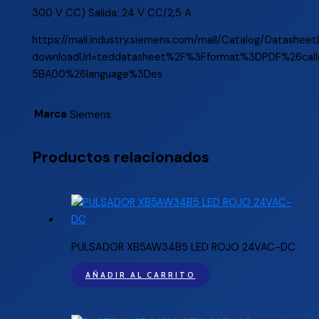
300 V CC) Salida: 24 V CC/2,5 A
https://mall.industry.siemens.com/mall/Catalog/Datashee
downloadUrl=teddatasheet%2F%3Fformat%3DPDF%26call
5BA00%26language%3Des
Marca
Siemens
Productos relacionados
PULSADOR XB5AW34B5 LED ROJO 24VAC-DC
AÑADIR AL CARRITO