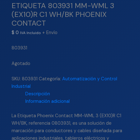
ETIQUETA 803931 MM-WML 3
(EX10)R C1 WH/BK PHOENIX
CONTACT
$
0
+ Envío
IVA Incluido
803931
Agotado
SKU:
803931
Categoría:
Automatización y Control
Industrial
Descripción
Información adicional
La Etiqueta Phoenix Contact MM-WML 3 (EX10)R C1
WH/BK, referencia 0803931, es una solución de
marcación para conductores y cables diseñada para
aplicaciones industriales, tableros eléctricos y