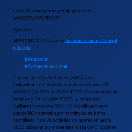
https://eref.se.com//ar/es/apu/product-
pdf/LC1D12M7LC1D12M7
Agotado
SKU:
LC1D12M7
Categoría:
Automatización y Control
Industrial
Descripción
Información adicional
Contactor TeSys D, 3 polos (3 NA), para
aplicaciones de control de motores de hasta 12
A/690 V CA-3/3e (5. 5kW@400V). Proporciona una
bobina de CA de 220V 50/60Hz, contactos
auxiliares integrados 1NO+1NC (certificado para
espejo NC), conexión por terminales de borne
atornillado. Para velocidades de operación hasta
3600 ciclos/hora y ambientes hasta 60°C, obtiene