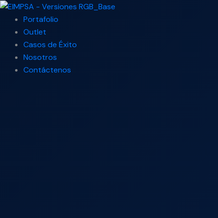
Ir
Search
al
...
Portafolio
contenido
Outlet
Casos de Éxito
Nosotros
Contáctenos