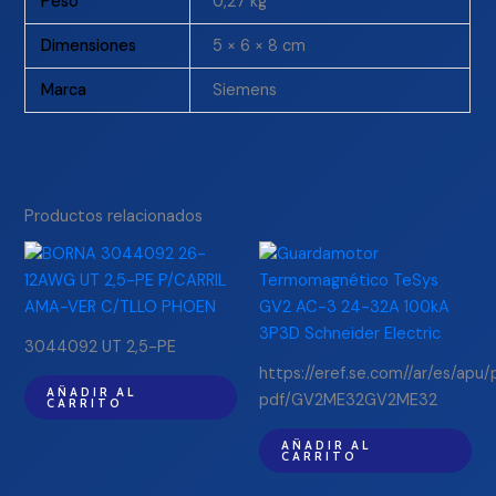
Peso
0,27 kg
Dimensiones
5 × 6 × 8 cm
Marca
Siemens
Productos relacionados
3044092 UT 2,5-PE
https://eref.se.com//ar/es/apu
AÑADIR AL
pdf/GV2ME32GV2ME32
CARRITO
AÑADIR AL
CARRITO