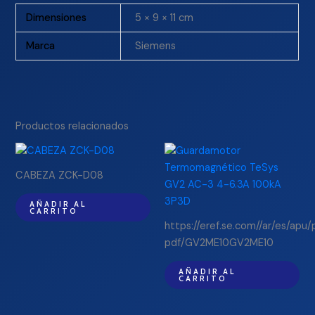
Dimensiones
5 × 9 × 11 cm
Marca
Siemens
Productos relacionados
CABEZA ZCK-D08
AÑADIR AL
CARRITO
https://eref.se.com//ar/es/apu
pdf/GV2ME10GV2ME10
AÑADIR AL
CARRITO