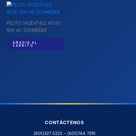
PILOTO XA2EVF4LC ROJO
110V AC SCHNEIDER
AÑADIR AL
CARRITO
CONTÁCTENOS
(601)327 5222 – (601)744 7391