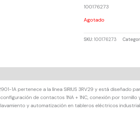
100176273
Agotado
SKU:
100176273
Categor
RV2901-1A pertenece a la línea SIRIUS 3RV29 y está diseñado
configuración de contactos 1NA + 1NC, conexión por tornill
clavamiento y automatización en tableros eléctricos industria