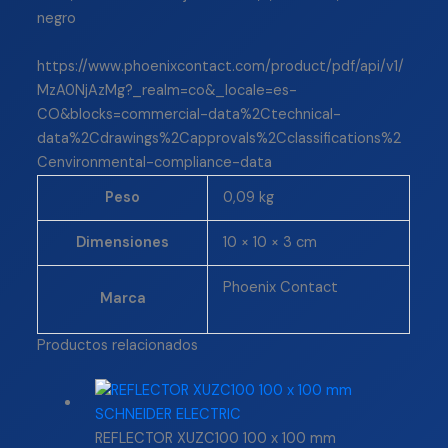
negro
https://www.phoenixcontact.com/product/pdf/api/v1/
MzA0NjAzMg?_realm=co&_locale=es-
CO&blocks=commercial-data%2Ctechnical-
data%2Cdrawings%2Capprovals%2Cclassifications%2
Cenvironmental-compliance-data
Peso
0,09 kg
Dimensiones
10 × 10 × 3 cm
Phoenix Contact
Marca
Productos relacionados
REFLECTOR XUZC100 100 x 100 mm