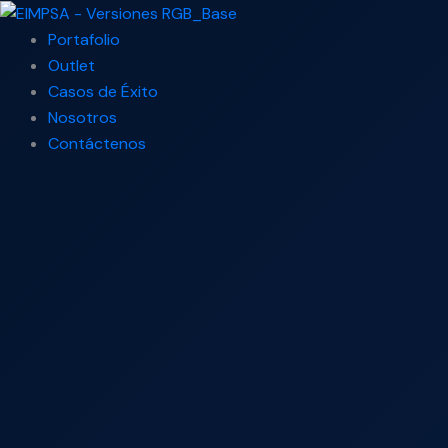
Ir
Search
al
...
Portafolio
contenido
Outlet
Casos de Éxito
Nosotros
Contáctenos