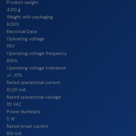
Product weight
4,00 g
Weight with packaging
8.000
Electrical Data
Operating voltage
115V
Operating voltage frequency
60Hz
Operating voltage tolerance
+/- 10%
Rated operational current
61,00 mA
Rated operational voltage
115 VAC
Power illuminant
5 W
Rated inrush current
610 mA