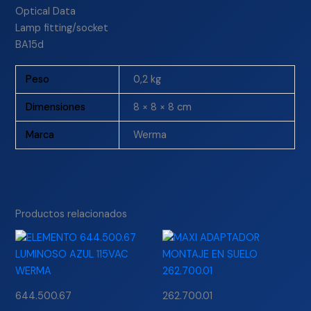
Optical Data
Lamp fitting/socket
BA15d
Peso
0,2 kg
Dimensiones
8 × 8 × 8 cm
Marca
Werma
Productos relacionados
644.500.67
262.700.01