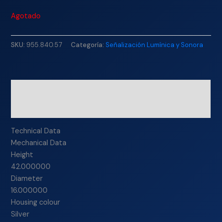
Agotado
SKU:
955.840.57
Categoría:
Señalización Lumínica y Sonora
Descripción
Información adicional
Technical Data
Mechanical Data
Height
42.000000
Diameter
16.000000
Housing colour
Silver