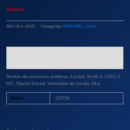
Agotado
SKU:
DILA-XHI22
Categorías:
MANIOBRA
,
Outlet
Descripción
Información adicional
Módulo de contactos auxiliares, 4 polos, Ith=16 A, 2 N/O, 2
N/C, Fijación frontal, Terminales de tornillo, DILA
Marca
EATON