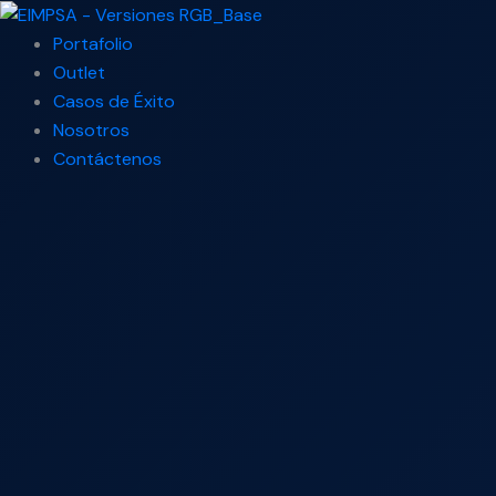
Ir
Search
al
...
Portafolio
contenido
Outlet
Casos de Éxito
Nosotros
Contáctenos