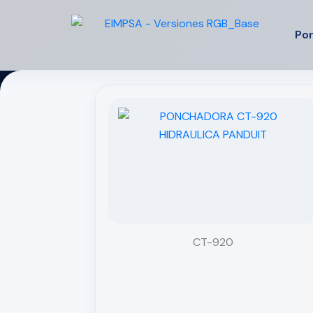
Ir
al
Por
contenido
CT-920