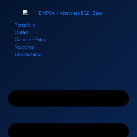
Ir
al
contenido
Portafolio
Outlet
Casos de Éxito
Nosotros
Contáctenos