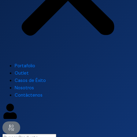
Portafolio
Outlet
Casos de Éxito
Nosotros
Contáctenos
Cart
$
0
0