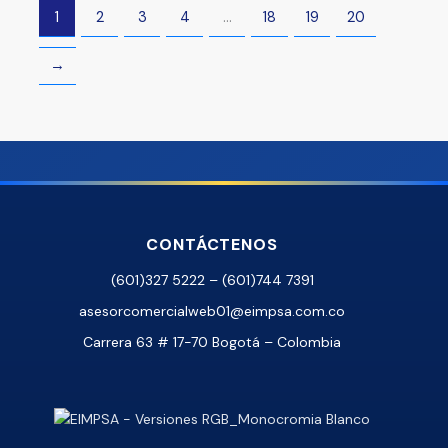
1
2
3
4
…
18
19
20
→
CONTÁCTENOS
(601)327 5222 – (601)744 7391
asesorcomercialweb01@eimpsa.com.co
Carrera 63 # 17-70 Bogotá – Colombia